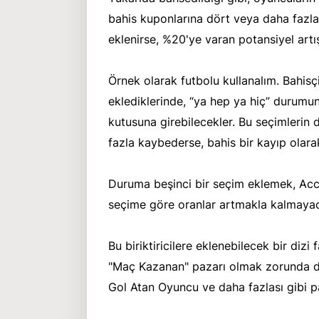
bahis kuponlarına dört veya daha fazla 
eklenirse, %20'ye varan potansiyel artı
Örnek olarak futbolu kullanalım. Bahisç
eklediklerinde, “ya hep ya hiç” durumuna
kutusuna girebilecekler. Bu seçimlerin 
fazla kaybederse, bahis bir kayıp olarak
Duruma beşinci bir seçim eklemek, Acca
seçime göre oranlar artmakla kalmayac
Bu biriktiricilere eklenebilecek bir diz
"Maç Kazanan" pazarı olmak zorunda değ
Gol Atan Oyuncu ve daha fazlası gibi pa