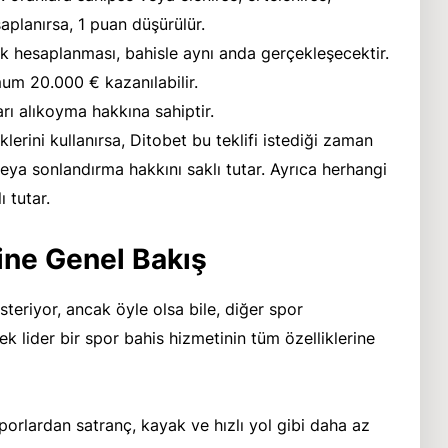
saplanırsa, 1 puan düşürülür.
 hesaplanması, bahisle aynı anda gerçekleşecektir.
um 20.000 € kazanılabilir.
rı alıkoyma hakkına sahiptir.
erini kullanırsa, Ditobet bu teklifi istediği zaman
eya sonlandırma hakkını saklı tutar. Ayrıca herhangi
ı tutar.
ine Genel Bakış
steriyor, ancak öyle olsa bile, diğer spor
rerek lider bir spor bahis hizmetinin tüm özelliklerine
sporlardan satranç, kayak ve hızlı yol gibi daha az