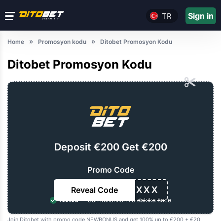
Sign in
TR
Home
Promosyon kodu
Ditobet Promosyon Kodu
Ditobet Promosyon Kodu
Deposit €200 Get €200
Promo Code
XXXXX
Reveal Code
Tested
Son kullanılan 23 dakika önce
Join Ditobet with promo code NEWBONUS and get 100% up to €200 + €20