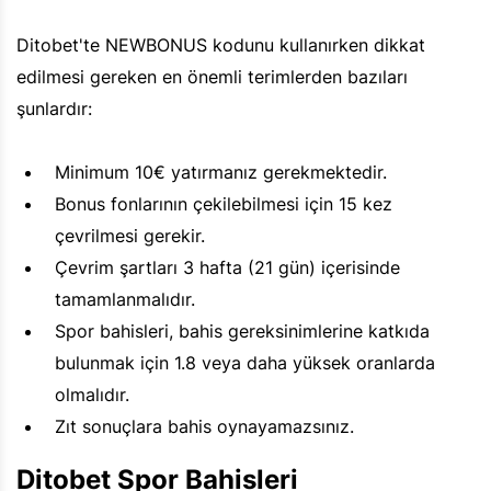
Ditobet'te NEWBONUS kodunu kullanırken dikkat
edilmesi gereken en önemli terimlerden bazıları
şunlardır:
Minimum 10€ yatırmanız gerekmektedir.
Bonus fonlarının çekilebilmesi için 15 kez
çevrilmesi gerekir.
Çevrim şartları 3 hafta (21 gün) içerisinde
tamamlanmalıdır.
Spor bahisleri, bahis gereksinimlerine katkıda
bulunmak için 1.8 veya daha yüksek oranlarda
olmalıdır.
Zıt sonuçlara bahis oynayamazsınız.
Ditobet Spor Bahisleri