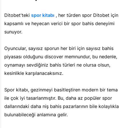
Ditobet'teki
spor kitabı
, her türden spor Ditobet için
kapsamlı ve heyecan verici bir spor bahis deneyimi
sunuyor.
Oyuncular, sayısız sporun her biri için sayısız bahis
piyasası olduğunu discover memnundur, bu nedenle,
oynamayı sevdiğiniz bahis türleri ne olursa olsun,
kesinlikle karşılanacaksınız.
Spor kitabı, gezinmeyi basitleştiren modern bir tema
ile çok iyi tasarlanmıştır. Bu, daha az popüler spor
dallarındaki daha niş bahis pazarlarının bile kolaylıkla
bulunabileceği anlamına gelir.