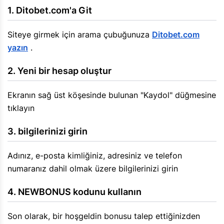
Ditobet.com'a Git
Siteye girmek için arama çubuğunuza
Ditobet.com
yazın
.
Yeni bir hesap oluştur
Ekranın sağ üst köşesinde bulunan "Kaydol" düğmesine
tıklayın
bilgilerinizi girin
Adınız, e-posta kimliğiniz, adresiniz ve telefon
numaranız dahil olmak üzere bilgilerinizi girin
NEWBONUS kodunu kullanın
Son olarak, bir hoşgeldin bonusu talep ettiğinizden