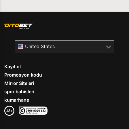
United States
Kayıt ol
Promosyon kodu
Mirror Siteleri
spor bahisleri
kumarhane