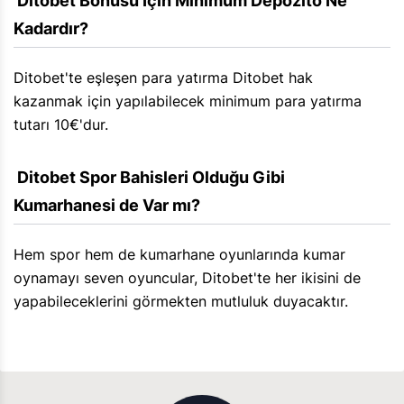
 Ditobet Bonusu İçin Minimum Depozito Ne 
Kadardır?
Ditobet'te eşleşen para yatırma Ditobet hak
kazanmak için yapılabilecek minimum para yatırma
tutarı 10€'dur.
 Ditobet Spor Bahisleri Olduğu Gibi 
Kumarhanesi de Var mı?
Hem spor hem de kumarhane oyunlarında kumar
oynamayı seven oyuncular, Ditobet'te her ikisini de
yapabileceklerini görmekten mutluluk duyacaktır.