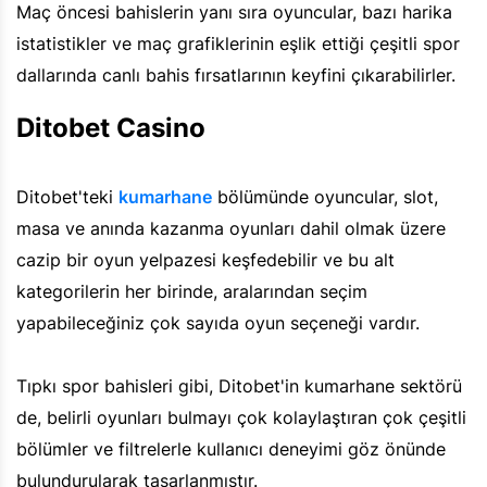
Maç öncesi bahislerin yanı sıra oyuncular, bazı harika
istatistikler ve maç grafiklerinin eşlik ettiği çeşitli spor
dallarında canlı bahis fırsatlarının keyfini çıkarabilirler.
Ditobet Casino
Ditobet'teki
kumarhane
bölümünde oyuncular, slot,
masa ve anında kazanma oyunları dahil olmak üzere
cazip bir oyun yelpazesi keşfedebilir ve bu alt
kategorilerin her birinde, aralarından seçim
yapabileceğiniz çok sayıda oyun seçeneği vardır.
Tıpkı spor bahisleri gibi, Ditobet'in kumarhane sektörü
de, belirli oyunları bulmayı çok kolaylaştıran çok çeşitli
bölümler ve filtrelerle kullanıcı deneyimi göz önünde
bulundurularak tasarlanmıştır.