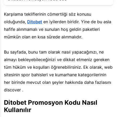
Karşılama tekliflerinin cömertliği söz konusu
olduğunda,
Ditobet
en iyilerden biridir. Yine de bu asla
hafife alınmamalı ve sunulan hoş geldin paketleri
mümkün olan en kısa sürede alınmalıdır.
Bu sayfada, bunu tam olarak nasıl yapacağınızı, ne
almayı bekleyebileceğinizi ve dikkat etmeniz gereken
tüm hüküm ve koşulları öğrenebilirsiniz. Ek olarak, web
sitesinin spor bahisleri ve kumarhane kategorilerinin
her birinde mevcut olan şeyler hakkında daha fazlasını
discover .
Ditobet Promosyon Kodu Nasıl
Kullanılır