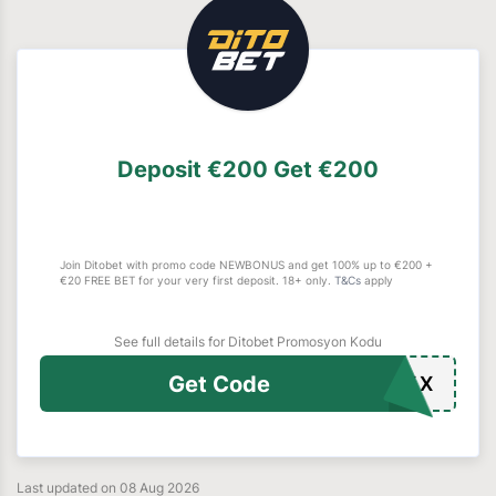
Deposit €200 Get €200
100% Deposit Bonus + €20 Free
Join Ditobet with promo code NEWBONUS and get 100% up to €200 +
€20 FREE BET for your very first deposit. 18+ only.
T&Cs
apply
See full details for Ditobet Promosyon Kodu
Get Code
XXXXX
Tested
Son kullanılan 23 dakika önce
Last updated on 08 Aug 2026